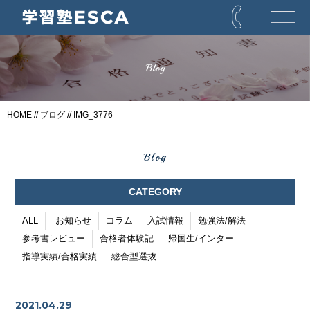
Blog
HOME
//
ブログ
// IMG_3776
Blog
CATEGORY
ALL
お知らせ
コラム
入試情報
勉強法/解法
参考書レビュー
合格者体験記
帰国生/インター
指導実績/合格実績
総合型選抜
2021.04.29