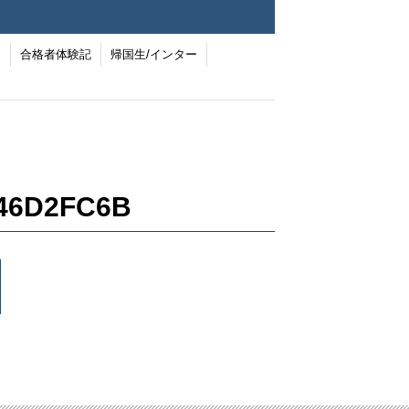
ー
合格者体験記
帰国生/インター
246D2FC6B