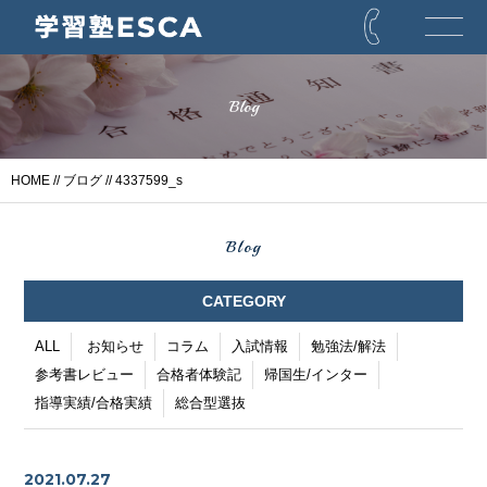
Blog
HOME
//
ブログ
// 4337599_s
Blog
CATEGORY
ALL
お知らせ
コラム
入試情報
勉強法/解法
参考書レビュー
合格者体験記
帰国生/インター
指導実績/合格実績
総合型選抜
2021.07.27