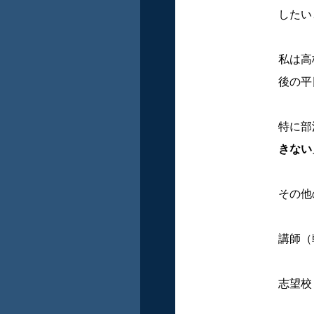
したい
私は高
後の平
特に部
きない
その他
講師（
志望校