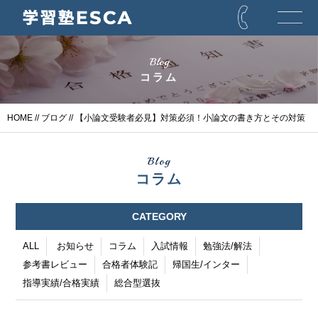
Blog
コラム
HOME
//
ブログ
// 【小論文受験者必見】対策必須！小論文の書き方とその対策
Blog
コラム
CATEGORY
ALL
お知らせ
コラム
入試情報
勉強法/解法
参考書レビュー
合格者体験記
帰国生/インター
指導実績/合格実績
総合型選抜