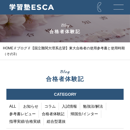
Blog
合格者体験記
HOME
//
ブログ
// 【国立難関大理系志望】東大合格者の使用参考書と使用時期
（その3）
Blog
合格者体験記
CATEGORY
ALL
お知らせ
コラム
入試情報
勉強法/解法
参考書レビュー
合格者体験記
帰国生/インター
指導実績/合格実績
総合型選抜