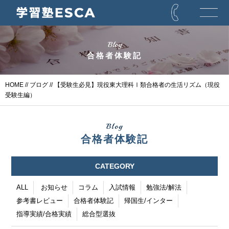
Blog
合格者体験記
HOME
//
ブログ
// 【受験生必見】現役東大理科Ⅰ類合格者の生活リズム（現役
受験生編）
Blog
合格者体験記
CATEGORY
ALL
お知らせ
コラム
入試情報
勉強法/解法
参考書レビュー
合格者体験記
帰国生/インター
指導実績/合格実績
総合型選抜