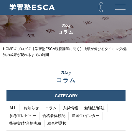
Blog
コラム
HOME
//
ブログ
// 【学習塾ESCA現役講師に聞く】成績が伸びるタイミング/勉
強の成果が現れるまでの時間
Blog
コラム
CATEGORY
ALL
お知らせ
コラム
入試情報
勉強法/解法
参考書レビュー
合格者体験記
帰国生/インター
指導実績/合格実績
総合型選抜