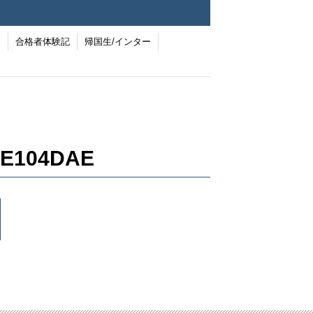
ー
合格者体験記
帰国生/インター
5E104DAE