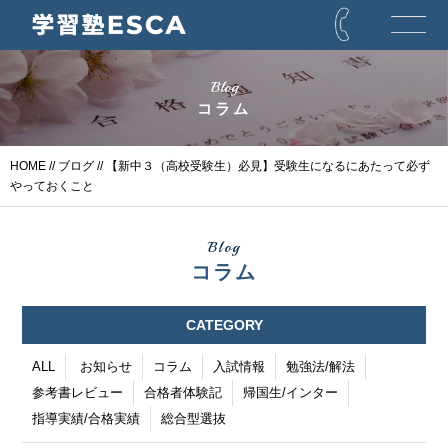
Blog
コラム
HOME
//
ブログ
// 【新中３（高校受験生）必見】受験生になるにあたって必ず
やっておくこと
Blog
コラム
CATEGORY
ALL
お知らせ
コラム
入試情報
勉強法/解法
参考書レビュー
合格者体験記
帰国生/インター
指導実績/合格実績
総合型選抜